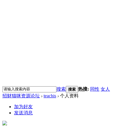
搜索
热搜:
同性
女人
搜索
招财猫咪资源论坛
›
teachis
›
个人资料
加为好友
发送消息