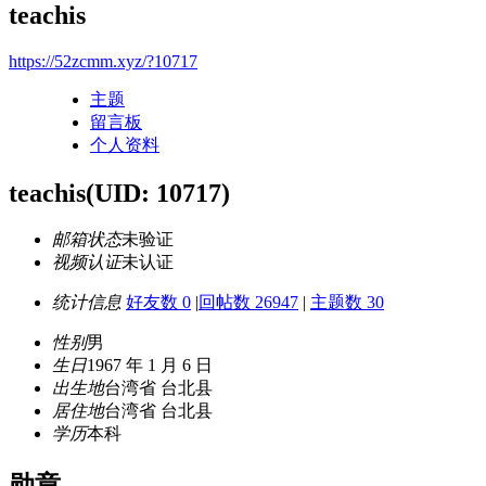
teachis
https://52zcmm.xyz/?10717
主题
留言板
个人资料
teachis
(UID: 10717)
邮箱状态
未验证
视频认证
未认证
统计信息
好友数 0
|
回帖数 26947
|
主题数 30
性别
男
生日
1967 年 1 月 6 日
出生地
台湾省 台北县
居住地
台湾省 台北县
学历
本科
勋章