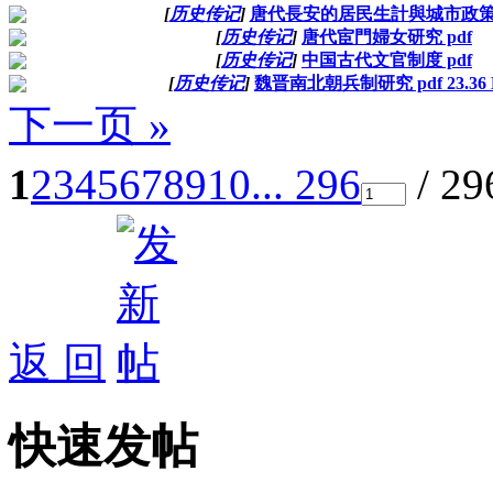
[
历史传记
]
唐代長安的居民生計與城市政策 
[
历史传记
]
唐代宦門婦女研究 pdf
[
历史传记
]
中国古代文官制度 pdf
[
历史传记
]
魏晋南北朝兵制研究 pdf 23.36
下一页 »
1
2
3
4
5
6
7
8
9
10
... 296
/ 2
返 回
快速发帖