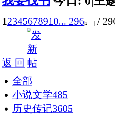
我要找书
今日:
0
|
主题
1
2
3
4
5
6
7
8
9
10
... 296
/ 2
返 回
全部
小说文学
485
历史传记
3605