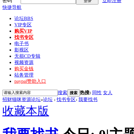
密码
立即注册
登录
快捷导航
论坛
BBS
VIP专区
购买VIP
找书专区
电子书
影视区
无损CD专辑
视频资源
购买金钱
站务管理
paypal赞助入口
搜索
热搜:
同性
女人
搜索
招财猫咪资源论坛
»
论坛
›
找书专区
›
我要找书
收藏本版