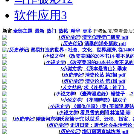
软件应用
3
新窗
全部主题
最新
热门
热帖
精华
更多
作者
回复/查看
最后
[
历史传记
]
清季总理衙门研究 pdf
[
历史传记
]
清季的洋务新政 pdf
[
历史传记
]
貿易打造的世界 : 社會、文化、世界經濟, 從1400
[
小说文学
]
《改变美国的20本书14·看不见
[
小说文学
]
《改变美国的20本书3·看不见
[
小说文学
]
《我本是青山》季末
[
历史传记
]
清史论丛 第2辑 pdf
[
历史传记
]
清史论丛 第1辑 pdf
[
人文社科
]
求《连岳说：神了》
[
小说文学
]
《臺灣漫遊錄》楊雙子
...
2
[
小说文学
]
《花開時節》楊双子
[
小说文学
]
《婦仇信箱》[美] 芙麗達.麥
[
小说文学
]
看見雪的房間 林達陽 等
[
历史传记
]
隋唐河东柳氏家族研究 以世系、迁移、婚宦、家
[
历史传记
]
走进日常：唐代社会生活考论 p
[
历史传记
]
增订唐两京城坊考 pdf