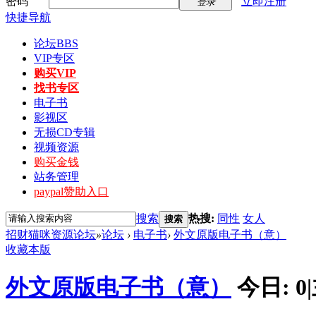
密码
立即注册
登录
快捷导航
论坛
BBS
VIP专区
购买VIP
找书专区
电子书
影视区
无损CD专辑
视频资源
购买金钱
站务管理
paypal赞助入口
搜索
热搜:
同性
女人
搜索
招财猫咪资源论坛
»
论坛
›
电子书
›
外文原版电子书（意）
收藏本版
外文原版电子书（意）
今日:
0
|