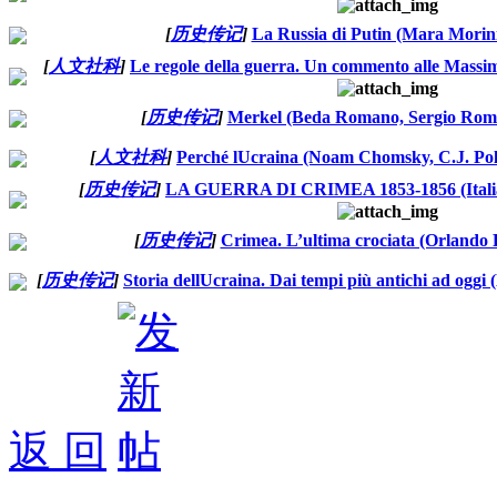
[
历史传记
]
La Russia di Putin (Mara Morin
[
人文社科
]
Le regole della guerra. Un commento alle Massime
[
历史传记
]
Merkel (Beda Romano, Sergio Rom
[
人文社科
]
Perché lUcraina (Noam Chomsky, C.J. Po
[
历史传记
]
LA GUERRA DI CRIMEA 1853-1856 (Italian
[
历史传记
]
Crimea. L’ultima crociata (Orlando 
[
历史传记
]
Storia dellUcraina. Dai tempi più antichi ad oggi
返 回