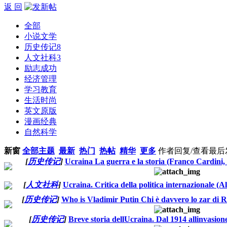
返 回
全部
小说文学
历史传记
8
人文社科
3
励志成功
经济管理
学习教育
生活时尚
英文原版
漫画经典
自然科学
新窗
全部主题
最新
热门
热帖
精华
更多
作者
回复/查看
最后
[
历史传记
]
Ucraina La guerra e la storia (Franco Cardini,
[
人文社科
]
Ucraina. Critica della politica internazionale (A
[
历史传记
]
Who is Vladimir Putin Chi è davvero lo zar di Ru
[
历史传记
]
Breve storia dellUcraina. Dal 1914 allinvasion