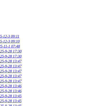
5-12-3 09:11
5-12-3 09:10
5-11-1 07:48
25-9-28 17:30
25-9-28 17:30
25-9-28 13:47
25-9-28 13:47
25-9-28 13:47
25-9-28 13:47
25-9-28 13:47
25-9-28 13:46
25-9-28 13:46
25-9-28 13:45
25-9-28 13:45
25-9-28 13:45