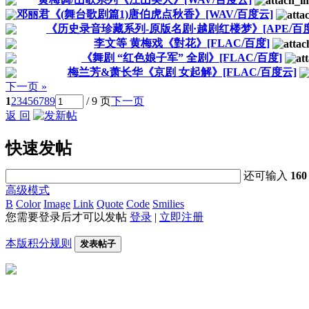
邓丽君《(舞台歌剧篇1)唐伯虎点秋香》[WAV/百度云]
《历史录音珍藏系列-原版名剧·越剧红楼梦》[APE/百度
李文等 黄梅戏《對花》[FLAC/百度]
《舞剧 “红色娘子军” 全剧》[FLAC/百度]
梅兰芳&萧长华《京剧 女起解》[FLAC/百度云]
下一页 »
1
2
3
4
5
6
7
8
9
/ 9 页
下一页
返 回
快速发帖
还可输入
160
高级模式
B
Color
Image
Link
Quote
Code
Smilies
您需要登录后才可以发帖
登录
|
立即注册
本版积分规则
发表帖子