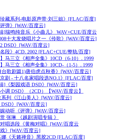
藏系列-电影原声带·刘三姐》[FLAC/百度]
弹》[WAV/百度云]
辑]瑞鸣纯音乐《小曲儿》 WAV+CUE/百度云
008十大发烧唱片之一《伶歌》[WAV/百度云]
 DSD》[WAV/百度云]
》4CD. 2002 [FLAC+CUE/整轨/百度]
马三立《相声全集》10CD（6-10）. 1999
马三立《相声全集》10CD-（1-5）. 1999
台歌剧篇1)唐伯虎点秋香》[WAV/百度云]
剧 - 十八名家唱段选NO.1》[FLAC/百度]
辑]《梨园戏语 DSD》[WAV/百度云]
小调 DSD》（2CD）【WAV/百度云】
歌系列《江山美人》[WAV/百度云]
DSD》[WAV/百度云]
娓动听《评弹》[WAV/百度云]
赏 张琳 《越剧演唱专辑 》
对唱选段《黄梅对唱》[WAV/百度云
》[WAV/百度云]
娜《天籁禅音》黑胶2CD [FLAC/百度]