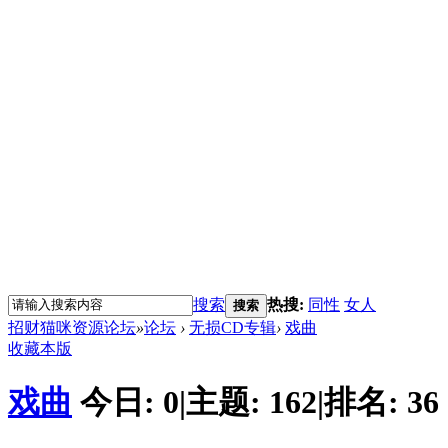
搜索
热搜:
同性
女人
搜索
招财猫咪资源论坛
»
论坛
›
无损CD专辑
›
戏曲
收藏本版
戏曲
今日:
0
|
主题:
162
|
排名:
36