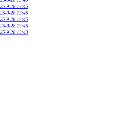
25-9-28 13:45
25-9-28 13:45
25-9-28 13:45
25-9-28 13:45
25-9-28 13:43