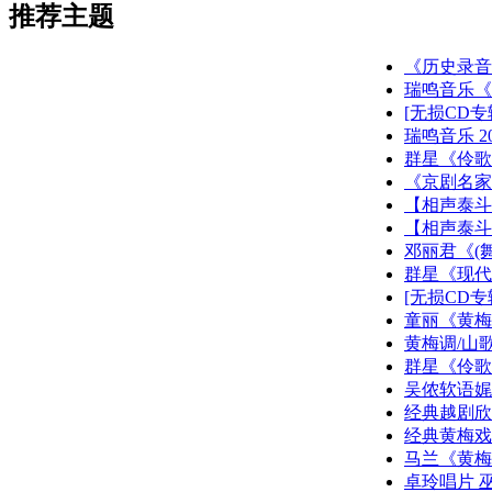
推荐主题
《历史录音珍
瑞鸣音乐《评
[无损CD专
瑞鸣音乐 2
群星《伶歌2
《京剧名家名段
【相声泰斗】
【相声泰斗】
邓丽君《(舞
群星《现代京
[无损CD专
童丽《黄梅
黄梅调/山
群星《伶歌 
吴侬软语娓
经典越剧欣
经典黄梅戏
马兰《黄梅戏
卓玲唱片 巫