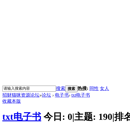
搜索
热搜:
同性
女人
搜索
招财猫咪资源论坛
»
论坛
›
电子书
›
txt电子书
收藏本版
txt电子书
今日:
0
|
主题:
190
|
排