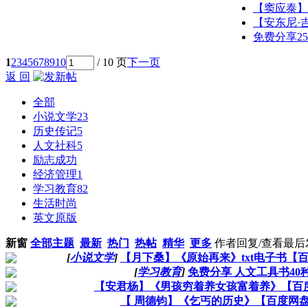
【窦应泰】
【安东尼·
免费分享2
1
2
3
4
5
6
7
8
9
10
/ 10 页
下一页
返 回
全部
小说文学
23
历史传记
5
人文社科
5
励志成功
经济管理
1
学习教育
82
生活时尚
英文原版
新窗
全部主题
最新
热门
热帖
精华
更多
作者
回复/查看
最后
[
小说文学
]
【月下桑】《原始再来》txt电子书【
[
学习教育
]
免费分享 人文工具书40种
【安君杨】《男孩穷着养女孩富着养》【百
【 周德钧】《乞丐的历史》【百度网