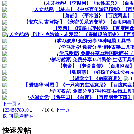
[
人文社科
]
【李银河】《女性主义》【百度
[
人文社科
]
【林非】《中华百年游记精华》【百
【萧然】《平常道》【百度网盘】
【安东尼·吉登斯 】《亲密关系的变革》【百度网盘
【罗西】《情感心理拉链》【百度网
[
人文社科
]
【让・克洛德・布罗涅】《廉耻观的历史》【百
[
学习教育
]
免费分享50种电脑工具书（
[
学习教育
]
免费分享48种古籍工具书
[
学习教育
]
免费分享23种国际辞书（
[
学习教育
]
免费分享38种民俗·生活工具书
【老舍】《老舍自传》【百度网盘
【张炳慧】《好孩子的成长99
【胡学文】《命案高悬》
【 爱德华·科恩 】《一只狗的生活意见》【百度网盘
[
学习教育
]
免费分享37种科技·生物工具书
[
小说文学
]
【贾平凹】《白夜》【百度网盘下载】
下一页 »
1
2
3
4
5
6
7
8
9
10
/ 10 页
下一页
返 回
快速发帖