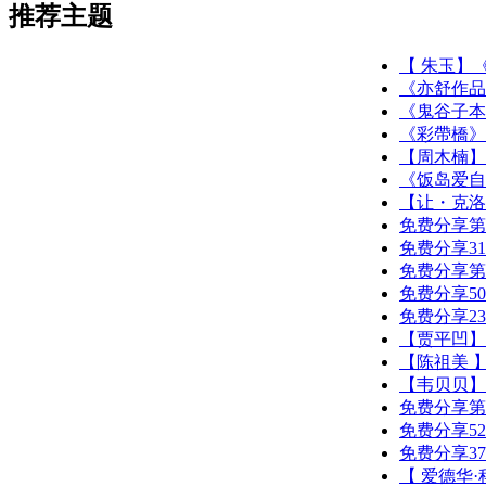
推荐主题
【 朱玉】
《亦舒作品集
《鬼谷子本
《彩帶橋》
【周木楠】
《饭岛爱自
【让・克洛
免费分享第
免费分享3
免费分享第
免费分享5
免费分享2
【贾平凹】
【陈祖美 
【韦贝贝】
免费分享第
免费分享5
免费分享3
【 爱德华