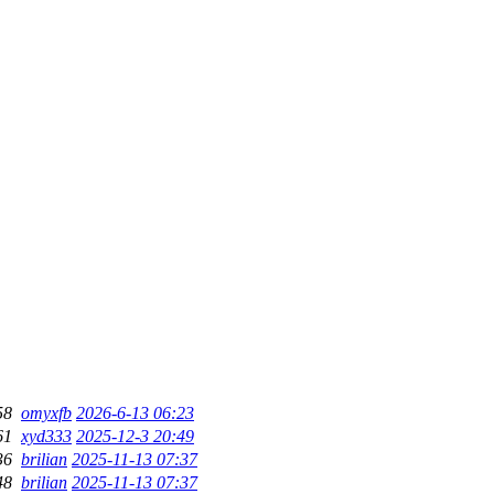
58
omyxfb
2026-6-13 06:23
61
xyd333
2025-12-3 20:49
36
brilian
2025-11-13 07:37
48
brilian
2025-11-13 07:37