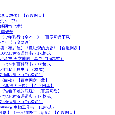
《李克农传》【百度网盘】
 513部》
经阴符七术》
 李碧華
《少年歌行（全本）》【百度网盘下载】
传》【百度网盘】
德・布罗涅】《廉耻观的历史》【百度网盘】
16批33种汉语辞书（Txt格式）
1种科技·天文地质工具书（Txt格式）
一批34种百科辞书（Txt格式）
0种电脑工具书（Txt格式）
3种国际辞书（Txt格式）
《白夜》【百度网盘下载】
】《李清照评传》【百度网盘】
《谁看了她的屁屁》【百度网盘】
七批36种汉语词典（Txt格式）
2种地理辞书（Txt格式）
7种科技·生物工具书（Txt格式）
·科恩 】《一只狗的生活意见》【百度网盘】