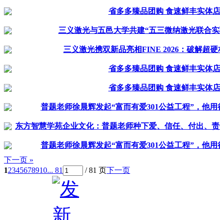
省多多臻品团购 食速鲜丰实体
三义激光与五邑大学共建“五三微纳激光联合实
三义激光携双新品亮相FINE 2026：破解超
省多多臻品团购 食速鲜丰实体
省多多臻品团购 食速鲜丰实体
普题老师徐晨辉发起“富而有爱301公益工程”，他用
东方智慧学苑企业文化：普题老师种下爱、信任、付出、责
普题老师徐晨辉发起“富而有爱301公益工程”，他用
下一页 »
1
2
3
4
5
6
7
8
9
10
... 81
/ 81 页
下一页