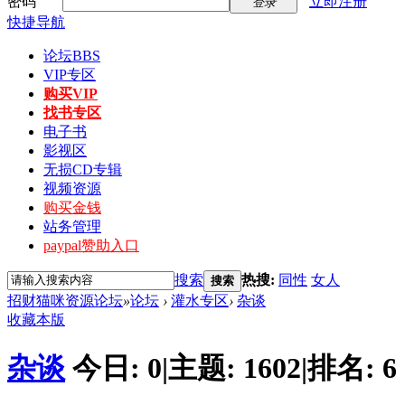
密码
立即注册
登录
快捷导航
论坛
BBS
VIP专区
购买VIP
找书专区
电子书
影视区
无损CD专辑
视频资源
购买金钱
站务管理
paypal赞助入口
搜索
热搜:
同性
女人
搜索
招财猫咪资源论坛
»
论坛
›
灌水专区
›
杂谈
收藏本版
杂谈
今日:
0
|
主题:
1602
|
排名:
6