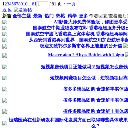
1
2
3
4
5
6
7
8
9
10
... 81
/ 81 页
下一页
返 回
新窗
全部主题
最新
热门
热帖
精华
更多
作者
回复/查看
最后
AI影像大师免费体验版，修图更享受
国泰航空中期业绩发布在即 香港枢纽服务升级
国泰航空宁波飞香港换上宽体客机 香港枢纽再添
从西安到香港再到世界，国泰航空用加密航班串
杨迎文致鄂尔多斯市各界正能量的公开信
Master aion 2 Abyss Battles with U4gm
短视频赚钱项目还能做吗？短视频怎么赚钱
短视频网赚项目怎么做，短视频项目靠
省多多臻品团购 食速鲜丰实体
省多多臻品团购 食速鲜丰实体
省多多臻品团购 食速鲜丰实体
恒瑞医药在创新研发和国际化发展方面已取得哪些具体成果
么？