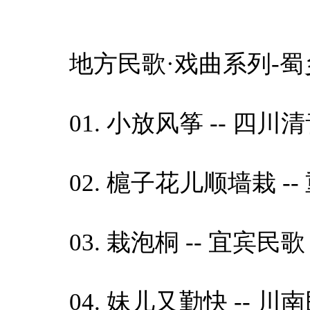
地方民歌·戏曲系列-蜀
01. 小放风筝 -- 四川清
02. 槴子花儿顺墙栽 -- 重
03. 栽泡桐 -- 宜宾民歌 炼
04. 妹儿又勤快 -- 川南民