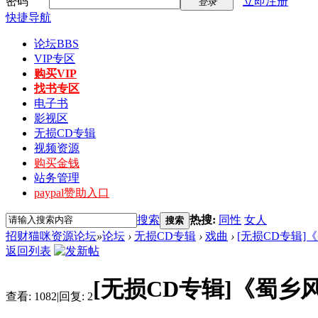
密码
立即注册
登录
快捷导航
论坛
BBS
VIP专区
购买VIP
找书专区
电子书
影视区
无损CD专辑
视频资源
购买金钱
站务管理
paypal赞助入口
搜索
热搜:
同性
女人
搜索
招财猫咪资源论坛
»
论坛
›
无损CD专辑
›
戏曲
›
[无损CD专辑]《蜀
返回列表
[无损CD专辑]《蜀乡风
查看:
1082
|
回复:
2