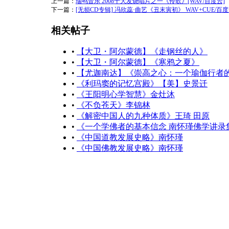
上一篇：
瑞鸣音乐 2008十大发烧唱片之一《伶歌》[WAV/百度云]
下一篇：
[无损CD专辑] 冯欣蕊·曲艺《丑末寅初》 WAV+CUE/百
相关帖子
•
【大卫・阿尔蒙德】《走钢丝的人》
•
【大卫・阿尔蒙德】《寒鸦之夏》
•
【尤迦南达】《崇高之心：一个瑜伽行者
•
《利玛窦的记忆宫殿》【美】史景迁
•
《王阳明心学智慧》金灶沐
•
《不负苍天》李锦林
•
《解密中国人的九种体质》王琦 田原
•
《一个学佛者的基本信念 南怀瑾佛学讲录
•
《中国道教发展史略》南怀瑾
•
《中国佛教发展史略》南怀瑾