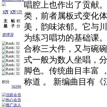
唱腔上也作出了贡献
3万
3万
5万
类，前者属板式变化
主
帖
积
美，韵味浓郁。它与
题
子
分
管理员
为练习唱功的基础课
合称三大件，又与碗
式一般为数人坐唱，
脚色。传统曲目丰富 
称道 。 新编曲目有
积分
56290