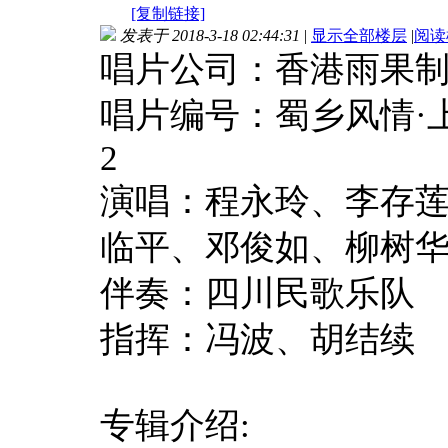
[复制链接]
发表于 2018-3-18 02:44:31
|
显示全部楼层
|
阅读
唱片公司：香港雨果
唱片编号：蜀乡风情·上 HR
2
演唱：程永玲、李存
临平、邓俊如、柳树
伴奏：四川民歌乐队
指挥：冯波、胡结续
专辑介绍: