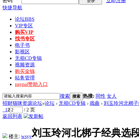
密码
立即注册
登录
快捷导航
论坛
BBS
VIP专区
购买VIP
找书专区
电子书
影视区
无损CD专辑
视频资源
购买金钱
站务管理
paypal赞助入口
搜索
热搜:
同性
女人
搜索
招财猫咪资源论坛
»
论坛
›
无损CD专辑
›
戏曲
›
刘玉玲河北梆子经
1
2
/ 2 页
返回列表
刘玉玲河北梆子经典选段
楼主:
wsyy