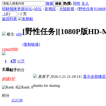
搜索
热搜:
同性
女人
搜索
招财猫咪资源论坛
»
论坛
›
影视区
›
大陆影视
›
[野性任务][1080
1
2
/ 2 页
返回列表
[野性任务][1080P版HD
楼主:
sfdy
[复制链接]
yulun9988
1
4万
11万
主题
帖子
积分
发表于 2026-1-21 21:18:14
|
显示全部楼层
超级VIP
thanks for sharing
积分
112138