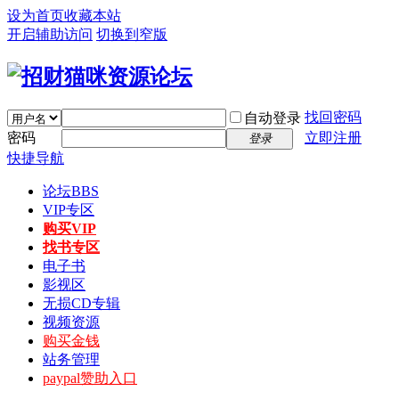
设为首页
收藏本站
开启辅助访问
切换到窄版
找回密码
自动登录
密码
立即注册
登录
快捷导航
论坛
BBS
VIP专区
购买VIP
找书专区
电子书
影视区
无损CD专辑
视频资源
购买金钱
站务管理
paypal赞助入口