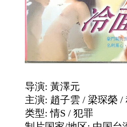
导演: 黃澤元
主演: 趙子雲 / 梁琛榮 /
类型: 情S / 犯罪
制片国家/地区: 中国台