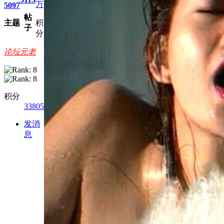
万
5097
帖
主题
积
子
分
论坛元老
积分
33805
发消
息