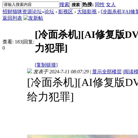
搜索
热搜:
同性
女人
搜索
招财猫咪资源论坛
»
论坛
›
影视区
›
大陆影视
›
[冷面杀机][AI修复
返回列表
[冷面杀机][AI修复版DV
查看:
183
|
回复:
力犯罪]
0
[复制链接]
发表于 2024-7-11 08:07:29
|
显示全部楼层
|
阅读
[冷面杀机][AI修复版DV
给力犯罪]