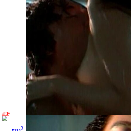
sfdy
3
5113