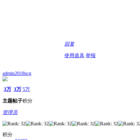
回复
使用道具
举报
admin2018scg
3万
3万
5万
主题
帖子
积分
管理员
积分