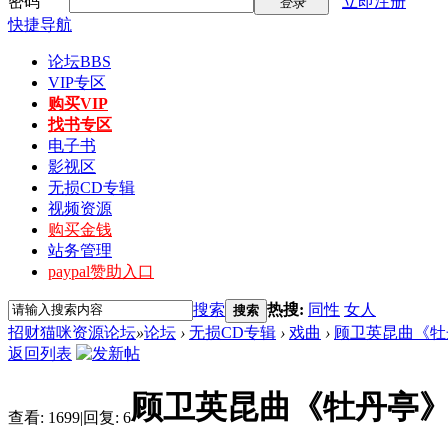
密码
立即注册
登录
快捷导航
论坛
BBS
VIP专区
购买VIP
找书专区
电子书
影视区
无损CD专辑
视频资源
购买金钱
站务管理
paypal赞助入口
搜索
热搜:
同性
女人
搜索
招财猫咪资源论坛
»
论坛
›
无损CD专辑
›
戏曲
›
顾卫英昆曲《牡丹
返回列表
顾卫英昆曲《牡丹亭》DT
查看:
1699
|
回复:
6