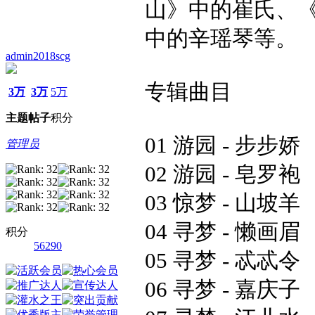
山》中的崔氏、
中的辛瑶琴等。
admin2018scg
专辑曲目
3万
3万
5万
主题
帖子
积分
01 游园 - 步步娇
管理员
02 游园 - 皂罗袍
03 惊梦 - 山坡羊
04 寻梦 - 懒画眉
积分
56290
05 寻梦 - 忒忒令
06 寻梦 - 嘉庆子