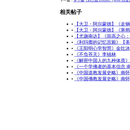
下一篇：
罗宁娜《刘三姐 DSDH》[WAV/百度
相关帖子
•
【大卫・阿尔蒙德】《走钢
•
【大卫・阿尔蒙德】《寒鸦
•
【尤迦南达】《崇高之心：
•
《利玛窦的记忆宫殿》【美
•
《王阳明心学智慧》金灶沐
•
《不负苍天》李锦林
•
《解密中国人的九种体质》
•
《一个学佛者的基本信念 
•
《中国道教发展史略》南怀
•
《中国佛教发展史略》南怀