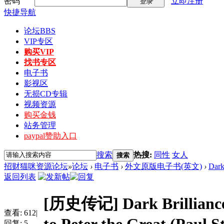
密码
立即注册
登录
快捷导航
论坛
BBS
VIP专区
购买VIP
找书专区
电子书
影视区
无损CD专辑
视频资源
购买金钱
站务管理
paypal赞助入口
搜索
热搜:
同性
女人
搜索
招财猫咪资源论坛
»
论坛
›
电子书
›
外文原版电子书(英文)
›
Dark
返回列表
[历史传记]
Dark Brillianc
查看:
612
|
回复:
5