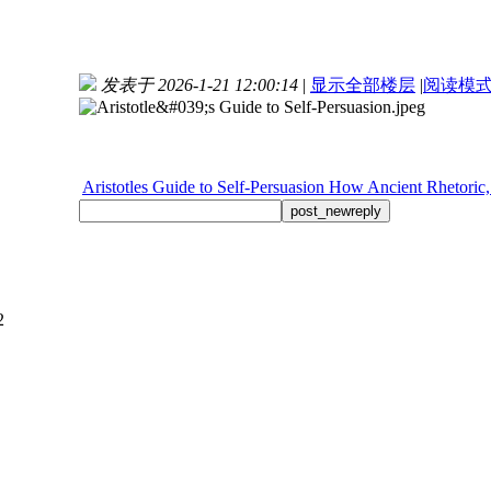
发表于 2026-1-21 12:00:14
|
显示全部楼层
|
阅读模
Aristotles Guide to Self-Persuasion How Ancient Rhetoric,
post_newreply