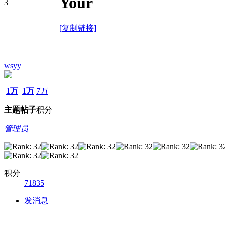
Your
3
[复制链接]
wsyy
1万
1万
7万
主题
帖子
积分
管理员
积分
71835
发消息