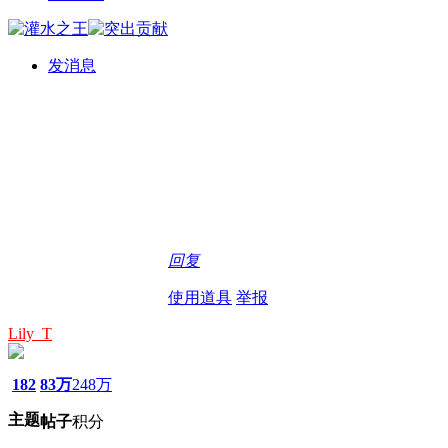
发消息
回复
使用道具
举报
Lily_T
182
83万
248万
主题
帖子
积分