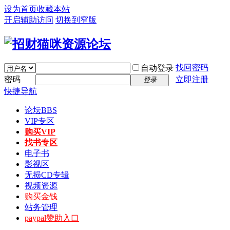
设为首页
收藏本站
开启辅助访问
切换到窄版
找回密码
自动登录
密码
立即注册
登录
快捷导航
论坛
BBS
VIP专区
购买VIP
找书专区
电子书
影视区
无损CD专辑
视频资源
购买金钱
站务管理
paypal赞助入口