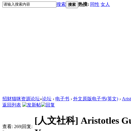
搜索
热搜:
同性
女人
搜索
招财猫咪资源论坛
»
论坛
›
电子书
›
外文原版电子书(英文)
›
Aris
返回列表
[人文社科]
Aristotles G
查看:
269
|
回复: