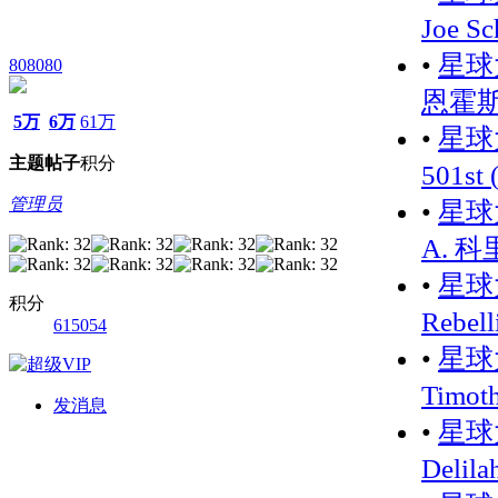
Joe Sc
•
星球大
808080
恩霍斯 R
5万
6万
61万
•
星球大
主题
帖子
积分
501st
管理员
•
星球大
A. 科里 
•
星球大
积分
Rebel
615054
•
星球大
Timoth
发消息
•
星球大
Delila