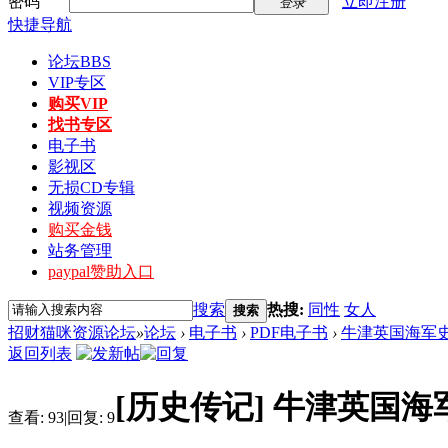
密码
立即注册
登录
快捷导航
论坛
BBS
VIP专区
购买VIP
找书专区
电子书
影视区
无损CD专辑
视频资源
购买金钱
站务管理
paypal赞助入口
搜索
热搜:
同性
女人
搜索
招财猫咪资源论坛
»
论坛
›
电子书
›
PDF电子书
›
牛津英国海军史 (
返回列表
[历史传记]
牛津英国海军史
查看:
93
|
回复:
9