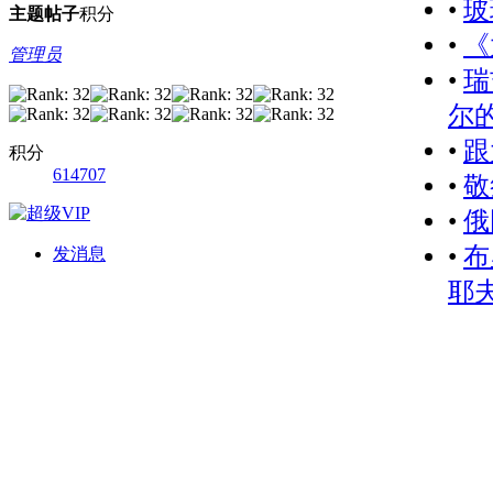
•
玻
主题
帖子
积分
•
《
管理员
•
瑞
尔的
•
跟
积分
614707
•
敬
•
俄
•
布
发消息
耶夫