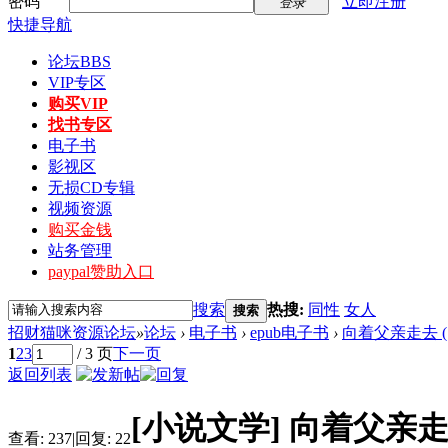
密码
立即注册
登录
快捷导航
论坛
BBS
VIP专区
购买VIP
找书专区
电子书
影视区
无损CD专辑
视频资源
购买金钱
站务管理
paypal赞助入口
搜索
热搜:
同性
女人
搜索
招财猫咪资源论坛
»
论坛
›
电子书
›
epub电子书
›
向着父亲走去 (
1
2
3
/ 3 页
下一页
返回列表
[小说文学]
向着父亲走去
查看:
237
|
回复:
22