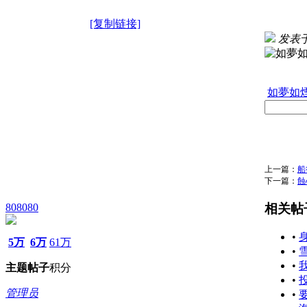
[复制链接]
发表于 2
如夢如煙
上一篇：
船
下一篇：
蝕
相关帖
808080
•
5万
6万
61万
•
雪
•
我
主题
帖子
积分
•
管理员
•