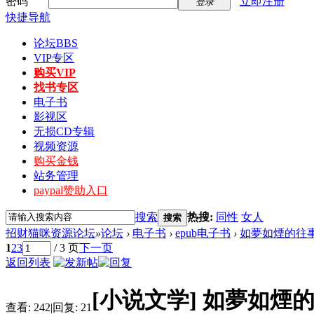
密码
立即注册
登录
快捷导航
论坛
BBS
VIP专区
购买VIP
找书专区
电子书
影视区
无损CD专辑
视频资源
购买金钱
站务管理
paypal赞助入口
搜索
热搜:
同性
女人
搜索
招财猫咪资源论坛
»
论坛
›
电子书
›
epub电子书
›
如夢如煙的往事
1
2
3
/ 3 页
下一页
返回列表
[小说文学]
如夢如煙的
查看:
242
|
回复:
21