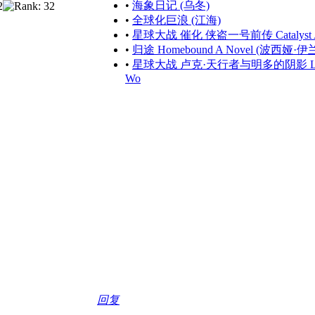
•
海象日记 (乌冬)
•
全球化巨浪 (江海)
•
星球大战 催化 侠盗一号前传 Catalyst A Ro
•
归途 Homebound A Novel (波西娅·伊兰 Por
•
星球大战 卢克·天行者与明多的阴影 Luke Skyw
Wo
回复