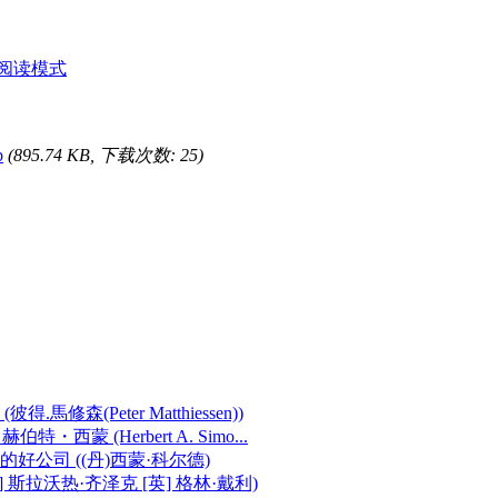
阅读模式
b
(895.74 KB, 下载次数: 25)
森(Peter Matthiessen))
西蒙 (Herbert A. Simo...
公司 ((丹)西蒙·科尔德)
斯拉沃热·齐泽克 [英] 格林·戴利)