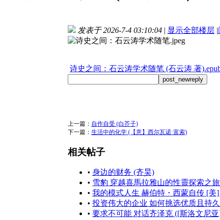
发表于 2026-7-4 03:10:04
|
显示全部楼层
|
诗史之间：石云涛学术随笔 (石云涛 著).epu
post_newreply
上一篇：
自作自受 (白芥子)
下一篇：
生活中的化学 (【意】西尔瓦诺·富索)
相关帖子
•
身边的财务 (齐昊)
•
雪豹 穿越喜馬拉雅山的性靈探索之旅 (彼得.馬修
•
我的模式人生 赫伯特・西蒙自传 [美] 赫伯特・
•
投资伟大的企业 如何挑选优质且持久的好
•
要求不可能 对话齐泽克 ([斯洛文尼亚] 