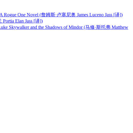
gue One Novel (詹姆斯·卢塞尼奥 James Luceno Jass [译])
tia Elan Jass [译])
alker and the Shadows of Mindor (马修·斯托弗 Matthew