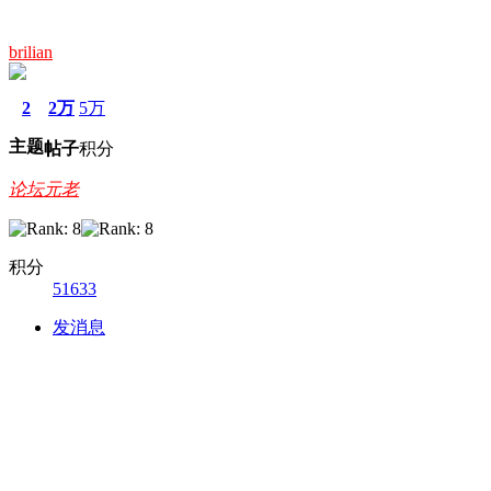
brilian
2
2万
5万
主题
帖子
积分
论坛元老
积分
51633
发消息