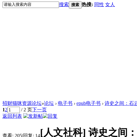
搜索
热搜:
同性
女人
搜索
招财猫咪资源论坛
»
论坛
›
电子书
›
epub电子书
›
诗史之间：石云
1
2
/ 2 页
下一页
返回列表
[人文社科]
诗史之间：
查看:
205
|
回复:
14