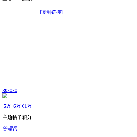
[复制链接]
808080
5万
6万
61万
主题
帖子
积分
管理员