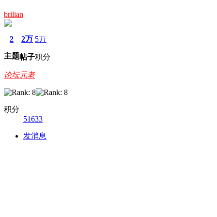
brilian
2
2万
5万
主题
帖子
积分
论坛元老
积分
51633
发消息