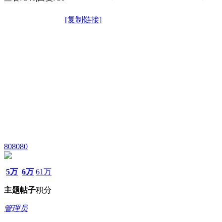
[复制链接]
808080
5万
6万
61万
主题
帖子
积分
管理员