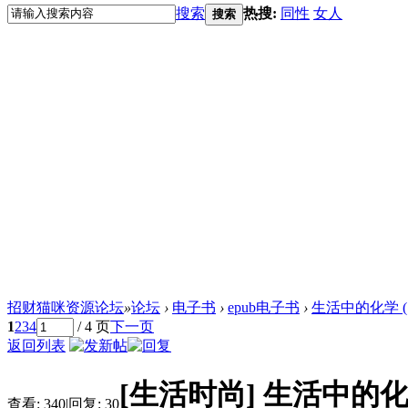
搜索
热搜:
同性
女人
搜索
招财猫咪资源论坛
»
论坛
›
电子书
›
epub电子书
›
生活中的化学 
1
2
3
4
/ 4 页
下一页
返回列表
[生活时尚]
生活中的化
查看:
340
|
回复:
30