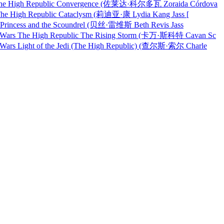
igh Republic Convergence (佐莱达·科尔多瓦 Zoraida Córdova
gh Republic Cataclysm (莉迪亚·康 Lydia Kang Jass [
ess and the Scoundrel (贝丝·雷维斯 Beth Revis Jass
e High Republic The Rising Storm (卡万·斯科特 Cavan Sc
ht of the Jedi (The High Republic) (查尔斯·索尔 Charle