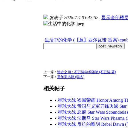
发表于 2026-7-4 03:47:52
|
显示全部楼
生活中的化学 (【意】西尔瓦诺·富索).epu
post_newreply
上一篇：
诗史之间：石云涛学术随笔 (石云涛 著)
下一篇：
童年美术馆 (李杰)
相关帖子
•
星球大战 盗贼荣耀 Honor Among Thieves
•
星球大战 帝国与义军刀锋边缘 Star Wars Em
•
星球大战 恶痕 Star Wars Scoundrels 
•
星球大战 法斯马 Star Wars Phasma (黛利
•
星球大战 反抗的黎明 Rebel Dawn (安·C.