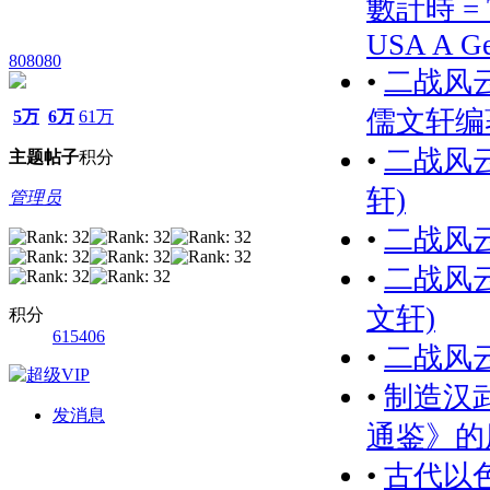
數計時 = Th
USA A G
808080
•
二战风云
儒文轩编
5万
6万
61万
•
二战风云
主题
帖子
积分
轩)
管理员
•
二战风云
•
二战风云
文轩)
积分
615406
•
二战风云
•
制造汉
发消息
通鉴》的
•
古代以色