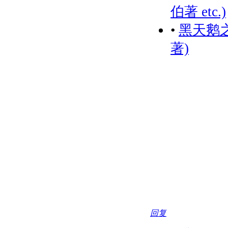
伯著 etc.)
•
黑天鹅
著)
回复