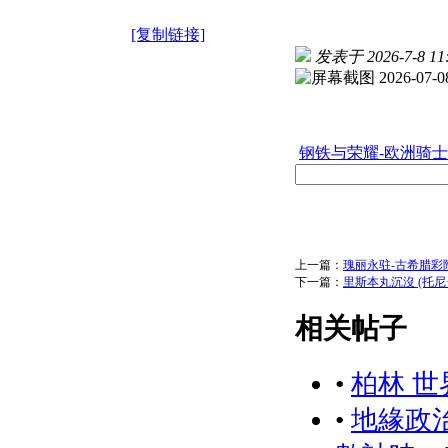
[复制链接]
发表于 2026-7-8 11:
钢铁与荣耀-欧洲骑士盔
上一篇：
瑰丽永驻-古希腊彩
下一篇：
里斯本丸沉沒 (托尼·班納
相关帖子
•
柏林 世
•
地緣政