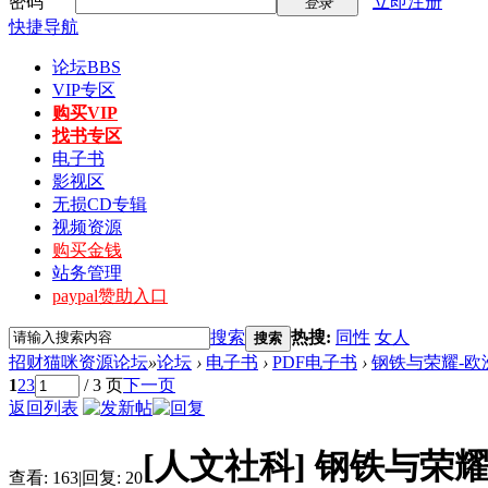
密码
立即注册
登录
快捷导航
论坛
BBS
VIP专区
购买VIP
找书专区
电子书
影视区
无损CD专辑
视频资源
购买金钱
站务管理
paypal赞助入口
搜索
热搜:
同性
女人
搜索
招财猫咪资源论坛
»
论坛
›
电子书
›
PDF电子书
›
钢铁与荣耀-欧洲
1
2
3
/ 3 页
下一页
返回列表
[人文社科]
钢铁与荣耀
查看:
163
|
回复:
20