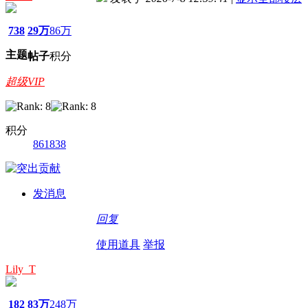
738
29万
86万
主题
帖子
积分
超级VIP
积分
861838
发消息
回复
使用道具
举报
Lily_T
182
83万
248万