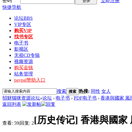
密码
立即注册
登录
快捷导航
论坛
BBS
VIP专区
购买VIP
找书专区
电子书
影视区
无损CD专辑
视频资源
购买金钱
站务管理
paypal赞助入口
搜索
热搜:
同性
女人
搜索
招财猫咪资源论坛
»
论坛
›
电子书
›
PDF电子书
›
香港與國家 風雨
返回列表
[历史传记]
香港與國家 
查看:
59
|
回复:
2