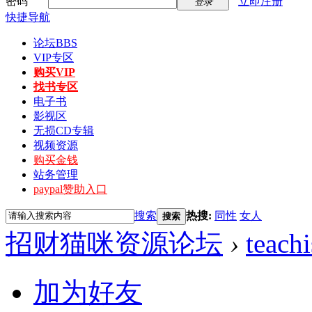
密码
立即注册
登录
快捷导航
论坛
BBS
VIP专区
购买VIP
找书专区
电子书
影视区
无损CD专辑
视频资源
购买金钱
站务管理
paypal赞助入口
搜索
热搜:
同性
女人
搜索
招财猫咪资源论坛
›
teachi
加为好友