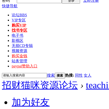
密码
立即注册
登录
快捷导航
论坛
BBS
VIP专区
购买VIP
找书专区
电子书
影视区
无损CD专辑
视频资源
购买金钱
站务管理
paypal赞助入口
搜索
热搜:
同性
女人
搜索
招财猫咪资源论坛
›
teachi
加为好友