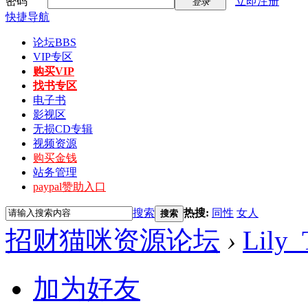
密码
立即注册
登录
快捷导航
论坛
BBS
VIP专区
购买VIP
找书专区
电子书
影视区
无损CD专辑
视频资源
购买金钱
站务管理
paypal赞助入口
搜索
热搜:
同性
女人
搜索
招财猫咪资源论坛
›
Lily_
加为好友