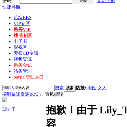
密码
立即注册
登录
快捷导航
论坛
BBS
VIP专区
购买VIP
找书专区
电子书
影视区
无损CD专辑
视频资源
购买金钱
站务管理
paypal赞助入口
搜索
热搜:
同性
女人
搜索
招财猫咪资源论坛
›
›
隐私提醒
抱歉！由于 Lil
Lily_T
容