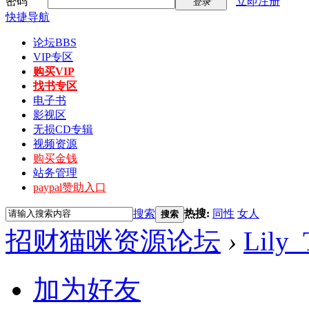
密码
立即注册
登录
快捷导航
论坛
BBS
VIP专区
购买VIP
找书专区
电子书
影视区
无损CD专辑
视频资源
购买金钱
站务管理
paypal赞助入口
搜索
热搜:
同性
女人
搜索
招财猫咪资源论坛
›
Lily_
加为好友