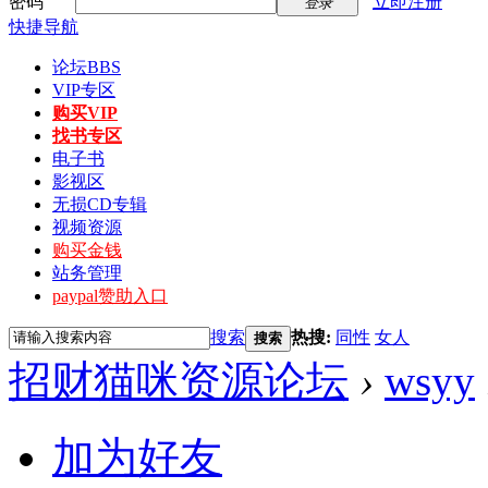
密码
立即注册
登录
快捷导航
论坛
BBS
VIP专区
购买VIP
找书专区
电子书
影视区
无损CD专辑
视频资源
购买金钱
站务管理
paypal赞助入口
搜索
热搜:
同性
女人
搜索
招财猫咪资源论坛
›
wsyy
加为好友