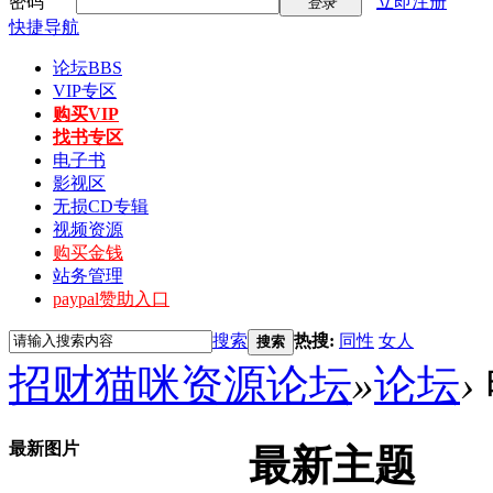
密码
立即注册
登录
快捷导航
论坛
BBS
VIP专区
购买VIP
找书专区
电子书
影视区
无损CD专辑
视频资源
购买金钱
站务管理
paypal赞助入口
搜索
热搜:
同性
女人
搜索
招财猫咪资源论坛
»
论坛
›
最新图片
最新主题