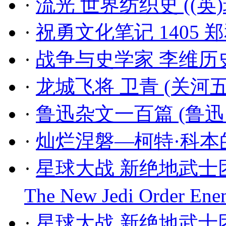
·
流光 世界纺织史 ((英
·
祝勇文化笔记 1405 
·
战争与史学家 李维历
·
龙城飞将 卫青 (关河
·
鲁迅杂文一百篇 (鲁迅
·
灿烂涅磐—柯特·科本的
·
星球大战 新绝地武士团深
The New Jedi Order Ene
·
星球大战 新绝地武士